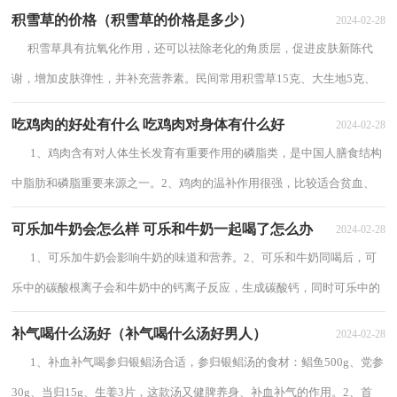
限制，热量可以从大米、小麦、玉米、土...
积雪草的价格（积雪草的价格是多少）
2024-02-28
积雪草具有抗氧化作用，还可以祛除老化的角质层，促进皮肤新陈代
谢，增加皮肤弹性，并补充营养素。民间常用积雪草15克、大生地5克、
生山楂15克、冰糖适量，加水煮3——5分钟，滤...
吃鸡肉的好处有什么 吃鸡肉对身体有什么好
2024-02-28
1、鸡肉含有对人体生长发育有重要作用的磷脂类，是中国人膳食结构
中脂肪和磷脂重要来源之一。2、鸡肉的温补作用很强，比较适合贫血、
阳虚气弱、产妇、久病体虚的患者食...
可乐加牛奶会怎么样 可乐和牛奶一起喝了怎么办
2024-02-28
1、可乐加牛奶会影响牛奶的味道和营养。2、可乐和牛奶同喝后，可
乐中的碳酸根离子会和牛奶中的钙离子反应，生成碳酸钙，同时可乐中的
碳酸、山梨甲酸等防腐剂会使牛奶中的...
补气喝什么汤好（补气喝什么汤好男人）
2024-02-28
1、补血补气喝参归银鲳汤合适，参归银鲳汤的食材：鲳鱼500g、党参
30g、当归15g、生姜3片，这款汤又健脾养身、补血补气的作用。2、首