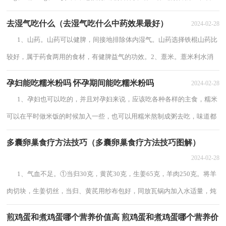
先，当归有很好的补元气、益气养血功效，而...
去湿气吃什么（去湿气吃什么中药效果最好）
2024-02-28
1、山药。山药可以健脾，间接地排除体内湿气。山药选择铁棍山药比
较好，属于药食两用的食材，有健脾益气的功效。2、薏米。薏米利水消
肿、健脾去湿、舒筋除痹，可以和红豆煮...
孕妇能吃糯米粉吗 怀孕期间能吃糯米粉吗
2024-02-28
1、孕妇也可以吃的，并且对孕妇来说，应该吃各种各样的主食，糯米
可以在平时做米饭的时候加入一些，也可以用糯米熬制成粥去吃，味道都
是非常好的。但是对于糯米制成的食物或者...
多囊卵巢食疗方法技巧（多囊卵巢食疗方法技巧图解）
2024-02-28
1、气血不足。①当归30克，黄芪30克，生姜65克，羊肉250克。将羊
肉切块，生姜切丝，当归、黄芪用纱布包好，同放瓦锅内加入水适量，炖
至烂熟，去药渣，调味服食。每天1次，每月连服3～5天。...
煎鸡蛋和煮鸡蛋哪个营养价值高 煎鸡蛋和煮鸡蛋哪个营养价