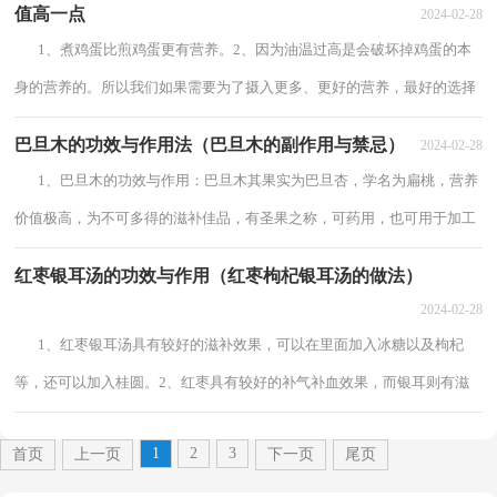
值高一点
2024-02-28
1、煮鸡蛋比煎鸡蛋更有营养。2、因为油温过高是会破坏掉鸡蛋的本
身的营养的。所以我们如果需要为了摄入更多、更好的营养，最好的选择
就是将它放在锅中水煮为宜。但是...
巴旦木的功效与作用法（巴旦木的副作用与禁忌）
2024-02-28
1、巴旦木的功效与作用：巴旦木其果实为巴旦杏，学名为扁桃，营养
价值极高，为不可多得的滋补佳品，有圣果之称，可药用，也可用于加工
多种食品，药食两用。2、巴旦木其味甘，性平，归肺，...
红枣银耳汤的功效与作用（红枣枸杞银耳汤的做法）
2024-02-28
1、红枣银耳汤具有较好的滋补效果，可以在里面加入冰糖以及枸杞
等，还可以加入桂圆。2、红枣具有较好的补气补血效果，而银耳则有滋
阴润肺的功效，适量的食用红枣银耳汤还能...
1
2
3
首页
上一页
下一页
尾页