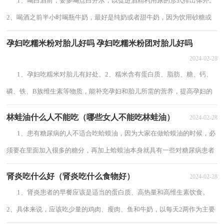
1、喝白酒前，要多喝点白开水，以促进酒精利用尿的形式排出体外。
2、喝酒之前半小时喝瓶牛奶，最好是纯奶或者甜牛奶，因为饮用砂糖或
蜂蜜牛奶，可促进乙醇分解，能保护胃黏膜。3...
孕妇吃糯米粉对胎儿好吗 孕妇吃糯米粉团对胎儿好吗
2024-02-28
1、孕妇吃糯米对胎儿有好处。2、糯米含有蛋白质、脂肪、糖、钙、
磷、铁、B族维生素等物质，能补充孕妇和胎儿所需的营养，提高孕妇的
抵抗力，促进胎儿的发育。此外，糯米还具...
林蛙油什么人不能吃（哪些女人不能吃林蛙油）
2024-02-28
1、患有糖尿病的人不适合吃蛤蟆油，因为大家在做蛤蟆油的时候，必
须要在里面加入很多的糖分，再加上蛤蟆油本身就具有一些对糖尿病患者
不好的营养成分，因此，建议糖尿病患者最...
肾炎吃什么好（肾炎吃什么食物好）
2024-02-28
1、肾炎患者的早餐应该是适当的蛋白质、高热量和高维生素饮食。
2、具体来说，应该吃少量的鸡肉、瘦肉、鱼和牛奶，以每天2两作为主要