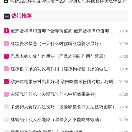
骨折后怎样恢复得快吃什么好 骨折后怎样恢复得快吃什么补
胃
w
02-28
品
02-28
热门推荐
H
1
煎鸡蛋和煮鸡蛋哪个营养价值高 煎鸡蛋和煮鸡蛋哪个营养价值高一点
02-28
2
红糖姜水禁忌（一天什么时候喝红糖姜水最好）
02-28
3
巴旦木的功效与作用法（巴旦木的副作用与禁忌）
02-28
4
红枣银耳汤的功效与作用（红枣枸杞银耳汤的做法）
02-28
5
孕妇吃糯米粉对胎儿好吗 孕妇吃糯米粉团对胎儿好吗
02-28
6
去湿气吃什么（去湿气吃什么中药效果最好）
02-28
7
多囊卵巢食疗方法技巧（多囊卵巢食疗方法技巧图解）
02-28
8
林蛙油什么人不能吃（哪些女人不能吃林蛙油）
02-28